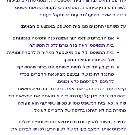
יחד עם החלטתו, רוצה בית המשפט להגן מפני עודף בתביעות
לשון הרע בגין שיתופים. הוא מבקש לקבוע הוצאות משפט
גבוהות אשר ירתיעו 'תביעות השתקה' בעתיד.
על משתפי התכנים מגן בית המשפט באמצעים הבאים:
אם הדברים שותפו תוך אמונה כנה ותמימה בנכונותם,
בית המשפט יראה בזה גורם לזכות המשתף.
בית המשפט יקל עם מי שפעל במהירות להסרת ומניעה
של השיתוף והפצת התוכן.
תוכן בעייתי יכול להיות משותף אם ברור שהמשתף
מתנגד לתוכן שלו ובעצם מביא את הדברים בכדי
להציגם ולפרסמם כלא נכונים.
קיימת עוד הגנה הנקראת 'אמת דיברתי' בה מי שמואשם
בהוצאת דיבה מגן על עמדתו כי היא תואמת את המציאות כפי
שהיא. כאן בית המשפט מסוייג מכיוון ששיתוף הוא פעולה
מהירה בה לא תיתכן בדיקה של הדברים לעומק.
לסיכום, חשוב להבין שגם תכנים שאנחנו משתפים יכולים
להכניס אותנו למצב בעייתי של לשון הרע ולכן יש לבדוק את