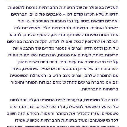
העלייה בפופולריות של הרשתות החברתיות גורמת לתופעות
חדשות שלא הכרנו קודם לכן – מאבקים פוליטיים, חברתיים
ואחרים מוצאים ביטוי על גבי חשבונות הפייסבוק, טוויטר
ראמבל ואחרים. הרשתות החברתיות הללו מאפשרות לכל
אחד ואחת מאיתנו להשתתף בדיונים, להוסיף אליהם, להביע
תמיכה או לחילופין לבטל ואפילו לגדף. הקלות הרבה בפרסום
של תוכן ולהט הדיון יוצרים אינספור מקרים של התבטאויות
חריפות ביותר, לעיתים אף מגונות, הנכתבות ומשותפות אפילו
על ידי מי שמחשיב את עצמו בחיי היום היום כאדם מהוגן.
הפרסום הרב של אותן התבטאויות או אפילו שיתופים, ביחד
עם החומרה שלהם, יוצרים מצב חדש בו המערכת המשפטית
וגם אנו כחברה צריכים להחליט מהם גבולות המותר והאסור
ברשתות החברתיות.
סדרה של משפטים, ערעורים לבית המשפט העליון והחלטות
של היועץ המשפטי לממשלה, עו"ד מנדלבליט, יצרו תקדימים
משפטיים ועזרו להגדיר את המותר והאסור. המידע הזה חשוב
לכל מי שמעורב ופעיל ברשתות החברתיות מכיוון שאפילו