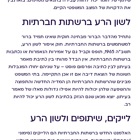
שיתוף של חומר יכול להוות עבירה בתנאים מסוימים. בואו נבין
את הדקויות של המצב המשפטי הקיים.
לשון הרע ברשתות חברתיות
נתחיל מהדבר הברור מבחינה חוקית שאינו תמיד ברור
למשתמשים ברשתות החברתיות. חוק איסור לשון הרע,
תשב"ה 1965, תופס וקביל גם על אמירות הנאמרות או נכתבות
ברשתות החברתיות. אין הבדל מהותי בין כתיבת מאמר
בעיתון לבין כתיבה ופרסום פוסט – על שניהם יחולו המגבלות
השונות של הוצאת דיבה אם זו אכן התקיימה. בתי המשפט
מבינים שהרשתות החברתיות הן המדיה החדשה והתפוצה
וההשפעה שלהן יכולות להיות אפילו גדולות מאלו של מאמר
בעיתון. יוצא מכאן שגם הנזק בכתיבת לשון הרע יכול להיות
רב.
לייקים, שיתופים ולשון הרע
האלמנט החדש ברשתות החברתיות הם הלייקים (סימוני