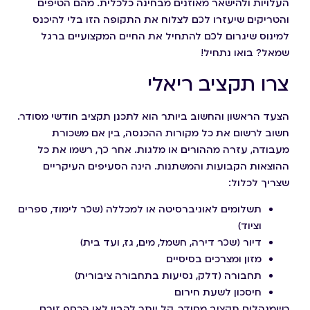
העלויות ולהישאר מאוזנים מבחינה כלכלית. מהם הטיפים
והטריקים שיעזרו לכם לצלוח את התקופה הזו בלי להיכנס
למינוס שיגרום לכם להתחיל את החיים המקצועיים ברגל
שמאל? בואו נתחיל!
צרו תקציב ריאלי
הצעד הראשון והחשוב ביותר הוא לתכנן תקציב חודשי מסודר.
חשוב לרשום את כל מקורות ההכנסה, בין אם משכורת
מעבודה, עזרה מההורים או מלגות. אחר כך, רשמו את כל
ההוצאות הקבועות והמשתנות. הינה הסעיפים העיקריים
שצריך לכלול:
תשלומים לאוניברסיטה או למכללה (שכר לימוד, ספרים
וציוד)
דיור (שכר דירה, חשמל, מים, גז, ועד בית)
מזון ומצרכים בסיסיים
תחבורה (דלק, נסיעות בתחבורה ציבורית)
חיסכון לשעת חירום
כשמנהלים תקציב מסודר, קל יותר להבין לאן הכסף זורם