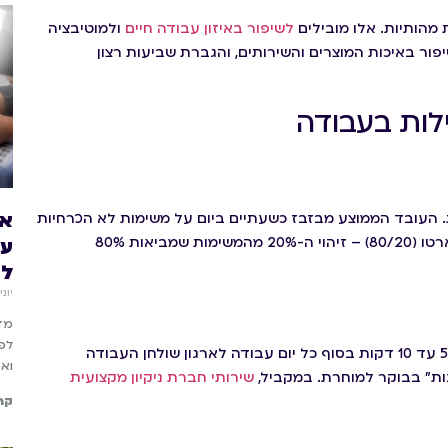
 מהותיות. אלו מובילים
לשיפור באיזון עבודה חיים
ולמוטיבציה
יפור באיכות המוצרים והשירותים, והגברת שביעות רצון
לות בעבודה
אי
ות. העובד הממוצע מבזבז כשעתיים ביום על משימות לא הכרחיות
או הסחות דעת, ואותו מהשיטות היעילות לניהול זמן הן עקרון פארטו (80/20) – זיהוי ה-20% מהמשימות שמביאות 80%
עו
לה
יוני 22, 26
מדר
לפ
סביבת עבודה מסודרת משפיעה דרמטית על היעילות. הקדשת 5 עד 10 דקות בסוף כל יום עבודה לארגון שולחן העבודה
ואפ
ות" בבוקר למוחרת. במקביל,
שירותי חברת ניקיון מקצועית
קר