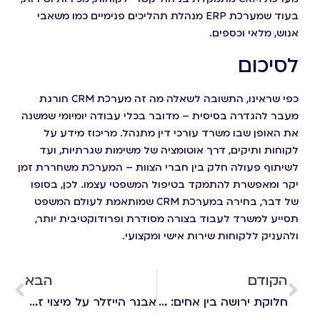
בעוד שמערכת ERP מנהלת תהליכים פנימיים כמו משאבי
אנוש, מלאי וכספים.
לסיכום
כפי שראינו, התשובה לשאלה מה זה מערכת CRM חורגת
מעבר להגדרה בסיסית – מדובר בכלי עבודה יומיומי שמשנה
את האופן שבו משרד עורכי דין מתנהל. מריכוז מידע על
לקוחות ותיקים, דרך אוטומציה של משימות שגרתיות, ועד
לשיתוף פעולה חלק בין חברי הצוות – המערכת משחררת זמן
יקר ומאפשרת להתמקד בטיפול המשפטי עצמו. לכן, בסופו
של דבר, בחירה במערכת CRM שמותאמת לעולם המשפט
תסייע למשרד לעבוד בצורה מסודרת ופרודוקטיבית יותר,
ולהעניק ללקוחות שירות אישי ומקצועי.
הקודם
הבא
חלוקת ירושה בין אחים: איך מתבצע ניהול עיזבון בפועל?
אבנר הייזלר על מיצוי זכויות קשישים בישראל