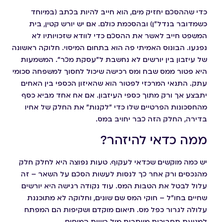
כדי שההסכם יחזיק מים, הוא חייב להיות בכתב (במיוחד
כשמדובר בנדל"ן) ובהסכמת כולם. אם יש יורש קטין, בית
המשפט חייב לאשר את ההסכם כדי לוודא שזכויותיו לא
נפגעו. הבונוס האמיתי פה הוא בתחום המיסוי. חלוקה ראשונה
של עיזבון בין יורשים לא נחשבת ל"עסקת מכר". המשמעות
היא פטור ממס שבח ומס רכישה שיכול לחסוך למשפחה סכומי
עתק. התנאי המרכזי לפטור הוא שהאיזון הכספי בין האחים
יתבצע אך ורק מתוך כספי העיזבון. אם אח אחד מביא כסף
מהחסכונות הפרטיים שלו כדי "לקנות" את החלק של אחיו
בדירה, החלק הזה כבר יחויב במס.
ממה כדאי להיזהר?
יש כמה מוקשים שכדאי לעקוף. טעות נפוצה היא לחלק חלק
מהנכסים ורק אחר כך לנסות לעשות הסכם על השאר – זה
עלול לבטל את הטבות המס. עוד נקודה רגישה היא יורשים
שחיים בחו"ל – חוקי המס שם שונים, וחלוקה לא מתוכננת
עלולה לגרור כפל מס. תיאום מוקדם ושקיפות הם המפתח
למניעת תסבוכות מיותרות מול רשות המיסים.