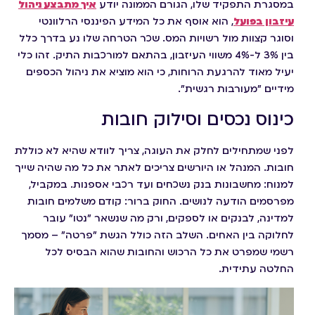
במסגרת התפקיד שלו, הגורם הממונה יודע
איך מתבצע ניהול
עיזבון בפועל
, הוא אוסף את כל המידע הפיננסי הרלוונטי
וסוגר קצוות מול רשויות המס. שכר הטרחה שלו נע בדרך כלל
בין 3% ל-4% משווי העיזבון, בהתאם למורכבות התיק. זהו כלי
יעיל מאוד להרגעת הרוחות, כי הוא מוציא את ניהול הכספים
מידיים "מעורבות רגשית".
כינוס נכסים וסילוק חובות
לפני שמתחילים לחלק את העוגה, צריך לוודא שהיא לא כוללת
חובות. המנהל או היורשים צריכים לאתר את כל מה שהיה שייך
למנוח: מחשבונות בנק נשכחים ועד רכבי אספנות. במקביל,
מפרסמים הודעה לנושים. החוק ברור: קודם משלמים חובות
למדינה, לבנקים או לספקים, ורק מה שנשאר "נטו" עובר
לחלוקה בין האחים. השלב הזה כולל הגשת "פרטה" – מסמך
רשמי שמפרט את כל הרכוש והחובות שהוא הבסיס לכל
החלטה עתידית.