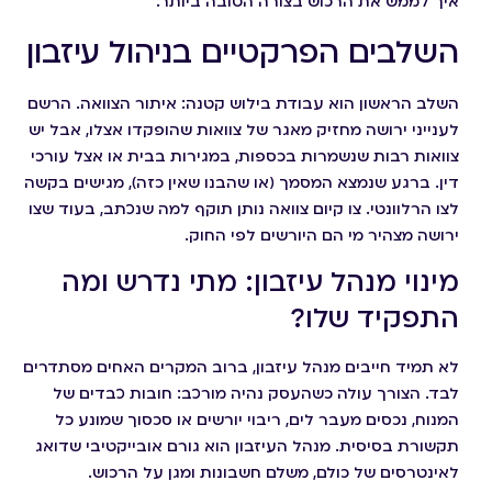
איך לממש את הרכוש בצורה הטובה ביותר.
השלבים הפרקטיים בניהול עיזבון
השלב הראשון הוא עבודת בילוש קטנה: איתור הצוואה. הרשם
לענייני ירושה מחזיק מאגר של צוואות שהופקדו אצלו, אבל יש
צוואות רבות שנשמרות בכספות, במגירות בבית או אצל עורכי
דין. ברגע שנמצא המסמך (או שהבנו שאין כזה), מגישים בקשה
לצו הרלוונטי. צו קיום צוואה נותן תוקף למה שנכתב, בעוד שצו
ירושה מצהיר מי הם היורשים לפי החוק.
מינוי מנהל עיזבון: מתי נדרש ומה
התפקיד שלו?
לא תמיד חייבים מנהל עיזבון, ברוב המקרים האחים מסתדרים
לבד. הצורך עולה כשהעסק נהיה מורכב: חובות כבדים של
המנוח, נכסים מעבר לים, ריבוי יורשים או סכסוך שמונע כל
תקשורת בסיסית. מנהל העיזבון הוא גורם אובייקטיבי שדואג
לאינטרסים של כולם, משלם חשבונות ומגן על הרכוש.