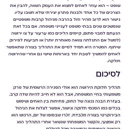
שופט – הוא עוזר לאחים למצוא את העמק השווה, להבין את
הצרכים של כל אחד ולבנות פתרון יצירתי שלא חשבו עליו.
גישור הוא לרוב מהיר וזול בהרבה מניהול קרבות משפטיים
שנמשכים שנים בבתי משפט לענייני משפחה. אם בכל זאת
הגעתם למבוי סתום, קיימים הליכים כמו ערעור על צו ירושה
(למשל אם התגלתה צוואה מאוחרת יותר) או תביעות לפירוק
שיתוף. המטרה היא תמיד לסיים את התהליך בצורה שתאפשר
לאחים להמשיך לשבת יחד בארוחות שישי גם אחרי שהירושה
חולקה.
לסיכום
תהליך חלוקת הירושה הוא אולי הסגירה הרשמית של פרק
משמעותי בחיי המשפחה, אבל הוא לא חייב להיות שדה קרב.
בעזרת הבנה נכונה של החוק, פתיחות בין האחים ושימוש
בכלים כמו הסכמי חלוקה וגישור, אפשר לצלוח את הניהול
הבירוקרטי בצורה מכבדת. זכרו שבסופו של יום, הרכוש הוא
רק אמצעי, והקשר המשפחתי שנשאר אחרי התהליך הוא
הירושה האמיתית והחשובה מכל לכולכם.