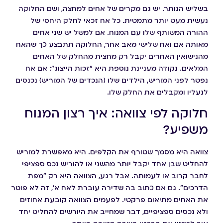
בשליש הנותר. יש גם מקרים של אחים למחצה, ושם החלוקה
נעשית מעט יותר מתמטית. כל אח זכאי לחלק היחסי של
ההורה המשותף שלו עם המנוח. אם למשל יש שני אחים
מאותה אם ואח שלישי מאב אחר, החלוקה תתבצע כך שהאח
מהנישואין האחרים יקבל רק מחצית מהחלק של האחים
המלאים. נקודה מעניינת נוספת היא "זכות הייצוג": אם אח
נפטר לפני המוריש, הילדים שלו (הנכדים של המוריש) נכנסים
לנעליו ומקבלים את החלק שלו.
חלוקה לפי צוואה: איך רצון המנוח
משפיע?
צוואה היא מסמך שטורף את הקלפים. היא מאפשרת למוריש
להחליט שבן אחד יקבל יותר מהשני או להוריש נכס ספציפי
לחבר קרוב או לעמותה. אבל רגע, הצוואה היא רק "מפת
הדרכים". גם אם כתוב בה שדירה עוברת לאח א', זה לא פוטר
את האחים מתיאום פרקטי. לפעמים הצוואה קובעת אחוזים
ולא נכסים ספציפיים, דבר שמחייב את היורשים להחליט יחד