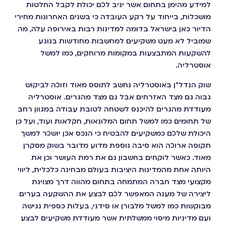
למידע מהימן בתחום אשר יניב לכם יכולת לקבל החלטות
מושכלות, בייחוד על רקע העובדה כי בשנים האחרונות מחירי
הדיור כאן בישראל בדומה למדינות רבות באירופה עלה, מה
שמוביל לא מעט משקיעים למחשבות מחודשות בנוגע
להשקעות המתבצעות במקומות מרוחקים, כמו למשל
אוסטרליה.
שוק הנדל"ן באוסטרליה נחשב לתוסס מאוד וזוכה לביקוש
גבוה גם מצד האזרחים אבל גם מצד מהגרים. אוסטרליה
מעודדת מהגרים להיכנס לשטחה לטובת עבודה במגוון רחב
של תחומים כמו למשל תחום המלונאות, חקלאות ועוד, ועל כן
היכולת שלכם כמשקיעים להבטיח כי הנכס אכן יושכר למשך
תקופה ארוכה הוא סיבה נוספת מדוע מדובר בשוק מסקרן
מאוד. כאשר לוקחים בחשבון גם את רמת העושר וכן את
היותה אחת מהמדינות היציבות בעולם מבחינה כלכלית, ליווי
מקצועי מצד חברה המתמחה בתחום מהווה דרך מצוינת
ליצירה של מענה המאפשר לכם לבצע את ההשקעה בערים
מבוקשות כמו למשל מלבורן או סידני, בעלות כספית נגישה
ועם מדיניות מיסוי ממשלתית אשר מעודדת משקיעים לבצע