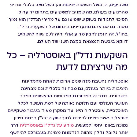
משקיעים, הן בשל תשואות יציבות והן בשל מצב כלכלי ומדיני
מהרגועים בעולם, מה שמניב למשקיעים בתחום ידיעה כי
הסיכוי לתנודות בשוק שישפיעו גם על מחירי הנדל"ן הוא נמוך
מאוד. גם אם אתם מתעניינים בתחום של השקעות נדל"ן
בחו"ל, זה הזמן להבין מדוע אולי יהיה לכם שווה להשקיע
דווקא ביבשת הנמצאת בקצה השני של העולם.
השקעות נדל"ן באוסטרליה – כל
מה שרציתם לדעת
אוסטרליה נחשבת מזה שנים ארוכות לאחת מהמדינות
היציבות ביותר בעולם, גם מבחינה כלכלית וגם מבחינה
ביטחונית. כמדינה המדורגת במקומות הראשונים במדד
העושר העולמי ועם חלוקה נאותה של רמת העושר לכלל
האוכלסייה, אוסטרליה היא יעד מסקרן מאוד בעבור משקיעים
ישראלים אשר רוצים להיכנס לתוך שוק הנדל"ן ברמת סיכון
נמוכה באופן יחסי. למעשה,
מידע על נדל"ן באוסטרליה
דרך
אתר גלובל נדל"ן מהווה הזדמנות מצוינת בעבורכם להיחשף