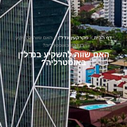
דף הבית
»
מקרקעין ונדל"ן
»
האם שווה להשקיע
בנדל"ן באוסטרליה?
האם שווה להשקיע בנדל"ן
באוסטרליה?