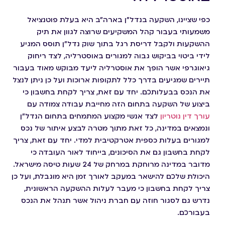
כפי שציינו, השקעה בנדל"ן בארה"ב היא בעלת פוטנציאל
משמעותי בעבור קהל המשקיעים שרוצה לגוון את תיק
ההשקעות ולקבל דריסת רגל בתוך שוק נדל"ן תוסס המגיע
לידי ביטוי בביקוש גבוה למגורים באוסטרליה, לצד ריחוק
גיאוגרפי אשר הופך את אוסטרליה ליעד מבוקש מאוד בעבור
תיירים שמגיעים בדרך כלל לתקופות ארוכות ועל כן ניתן לנצל
את הנכס בבעלותכם. יחד עם זאת, צריך לקחת בחשבון כי
ביצוע של השקעה בתחום הזה מחייבת עבודה צמודה עם
עורך דין נוטריון
לצד אנשי מקצוע המתמחים בתחום הנדל"ן
ונמצאים במדינה, כל זאת מתוך מטרה לבצע איתור של נכס
למגורים בעלות כספית אטרקטיבית למדי. יחד עם זאת, צריך
לקחת בחשבון גם את הסיכונים, בייחוד לאור העובדה כי
מדובר במדינה מרוחקת במרחק של 24 שעות טיסה מישראל.
היכולת שלכם להישאר במעקב לאורך זמן היא מוגבלת, ועל כן
צריך לקחת בחשבון כי מעבר לעלות ההשקעה הראשונית,
נדרש גם לסגור חוזה עם חברת ניהול אשר תנהל את הנכס
בעבורכם.