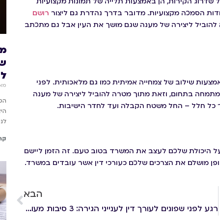
שדרוג הקירות, הן באמצעות תלייה של תמונות מקצועיות
דות הסמכה מקצועיות. מדובר בדרך נהדרת גם ליצור
רושם
 להוביל ליצירה של מענה שגם מושך את העין אבל גם מתכתב
שע
לד
צעות שילוב של צמחייה אמיתית כמו גם מלאכותית. לפני
מאי 26, 
תמחה בתחום, וזאת מתוך מטרה להוביל ליצירה של מענה
 כל חלל – החל משטח הקבלה ועד לחדר הישיבות.
היא
לני
קר
ל היכולת שלכם לעצב את המשרד בטוב טעם. זה הזמן ליישם
ופן מושלם את הצרכים שלכם כעורכי דין אשר עובדים במשרד.
הבא
רגע לפני שפונים לעורך דין לענייני הגירה: 3 סיבות מעולות שישכנעו אתכם להוציא דרכון אירופאי!