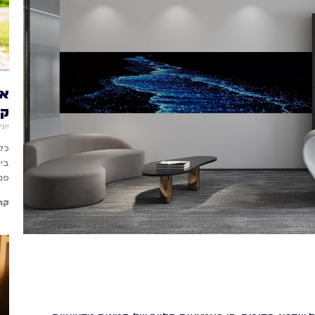
אב
קש
יוני 11, 26
כל 
ביש
פנו
קר